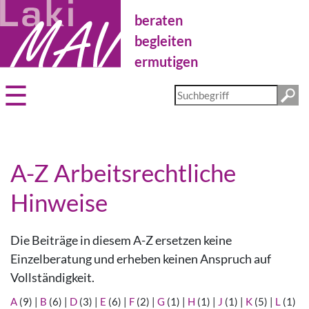
Direkt
beraten
zum
Inhalt
begleiten
ermutigen
Diese
Website
durchsuchen
A-Z Arbeitsrechtliche
Hinweise
Die Beiträge in diesem A-Z ersetzen keine
Einzelberatung und erheben keinen Anspruch auf
Vollständigkeit.
A
(9)
|
B
(6)
|
D
(3)
|
E
(6)
|
F
(2)
|
G
(1)
|
H
(1)
|
J
(1)
|
K
(5)
|
L
(1)