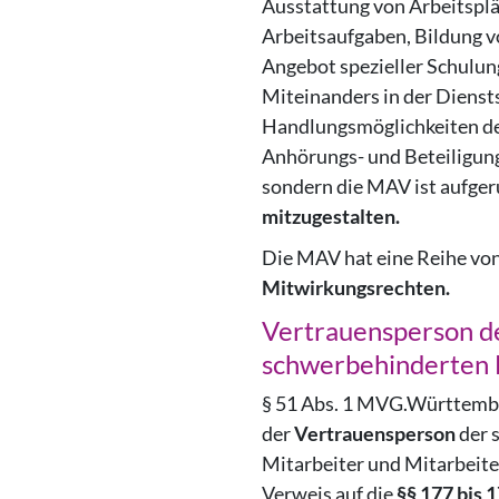
Ausstattung von Arbeitsplä
Arbeitsaufgaben, Bildung v
Angebot spezieller Schulun
Miteinanders in der Diensts
Handlungsmöglichkeiten de
Anhörungs- und Beteiligun
sondern die MAV ist aufger
mitzugestalten.
Die MAV hat eine Reihe vo
Mitwirkungsrechten.
Vertrauensperson d
schwerbehinderten 
§ 51 Abs. 1 MVG.Württembe
der
Vertrauensperson
der 
Mitarbeiter und Mitarbeite
Verweis auf die
§§ 177 bis 