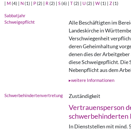
|
M
(4)
|
N
(1)
|
P
(2)
|
R
(2)
|
S
(6)
|
T
(2)
|
U
(2)
|
W
(1)
|
Z
(1)
Sabbatjahr
Schweigepflicht
Alle Beschäftigten im Bere
Landeskirche in Württembe
Verschwiegenheit verpflicht
deren Geheimhaltung vorges
denen dies der Arbeitgeber 
diese Schweigepflicht. Die 
Nebenpflicht aus dem Arbei
weitere Informationen
Schwerbehindertenvertretung
Zuständigkeit
Vertrauensperson d
schwerbehinderten 
In Dienststellen mit mind. 