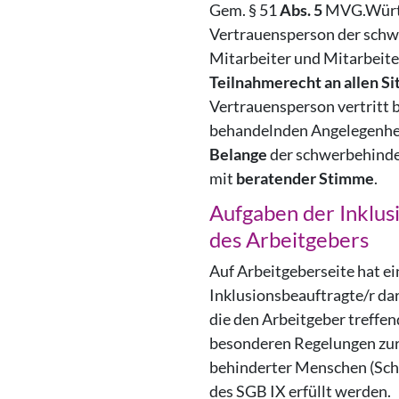
Gem. § 51
Abs. 5
MVG.Württ
Vertrauensperson der sch
Mitarbeiter und Mitarbeite
Teilnahmerecht an allen S
Vertrauensperson vertritt b
behandelnden Angelegenhe
Belange
der schwerbehinde
mit
beratender Stimme
.
Aufgaben der Inklus
des Arbeitgebers
Auf Arbeitgeberseite hat ei
Inklusionsbeauftragte/r da
die den Arbeitgeber treffen
besonderen Regelungen zur 
behinderter Menschen (Sc
des SGB IX erfüllt werden.