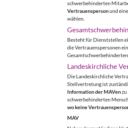
schwerbehinderten Mitarbe
Vertrauensperson
und ein
wählen.
Gesamtschwerbehin
Besteht für Dienststellen e
die Vertrauenspersonen ei
Gesamtschwerbehindertenv
Landeskirchliche V
Die Landeskirchliche Vertr
Stellvertretung ist zuständi
Information der MAVen
zu 
schwerbehinderten Mensche
wo keine Vertrauensperson
MAV