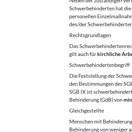
Neben der zuständigen Ver
Schwerbehinderten hat die
personellen Einzelmaßnahm
des/der Schwerbehinderten
Rechtsgrundlagen
Das Schwerbehindertenrecht
gilt auch für
kirchliche Arb
Schwerbehindertenbegriff
Die Feststellung der Schwe
den Bestimmungen des SGB I
SGB IX ist schwerbehindert
Behinderung (GdB) von
min
Gleichgestellte
Menschen mit Behinderung
Behinderung von weniger al