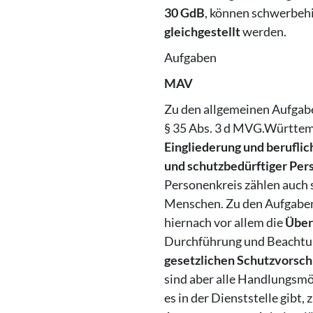
30 GdB
, können schwerbe
gleichgestellt
werden.
Aufgaben
MAV
Zu den allgemeinen Aufgab
§ 35 Abs. 3 d MVG.Württem
Eingliederung und beruflic
und schutzbedürftiger Per
Personenkreis zählen auch
Menschen. Zu den Aufgabe
hiernach vor allem die
Übe
Durchführung und Beachtun
gesetzlichen
Schutzvorsch
sind aber alle Handlungsmö
es in der Dienststelle gibt, 