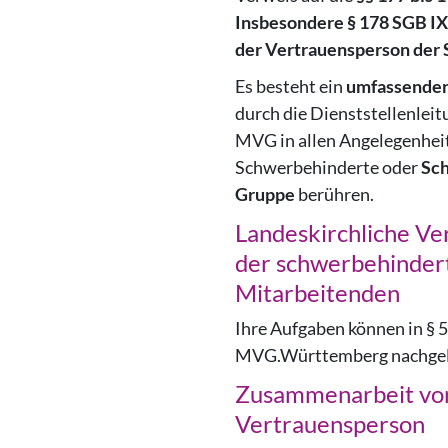
Insbesondere § 178 SGB IX
der Vertrauensperson der
Es besteht ein
umfassender
durch die Dienststellenlei
MVG in allen Angelegenheit
Schwerbehinderte oder
Sc
Gruppe
berühren.
Landeskirchliche V
der schwerbehinder
Mitarbeitenden
Ihre Aufgaben können in § 5
MVG.Württemberg nachgel
Zusammenarbeit vo
Vertrauensperson