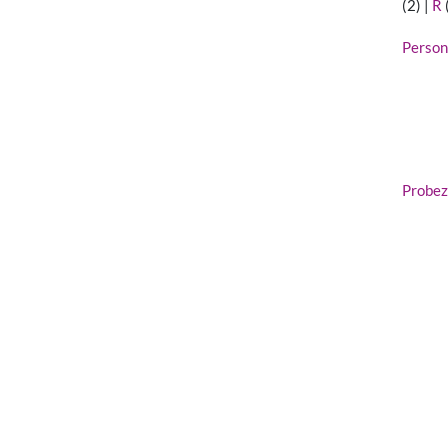
(2)
|
R
Person
Probez