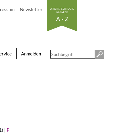
ressum
Newsletter
ARBEITSRECHTLICHE
HINWEISE
A - Z
Diese
ervice
Anmelden
Website
durchsuchen
1)
|
P