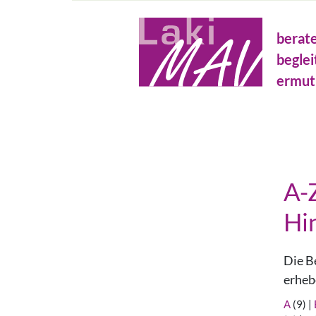
Direkt
Metanavigation
zum
berat
Inhalt
beglei
ermut
A-
Hi
Die B
erheb
A
(9)
|