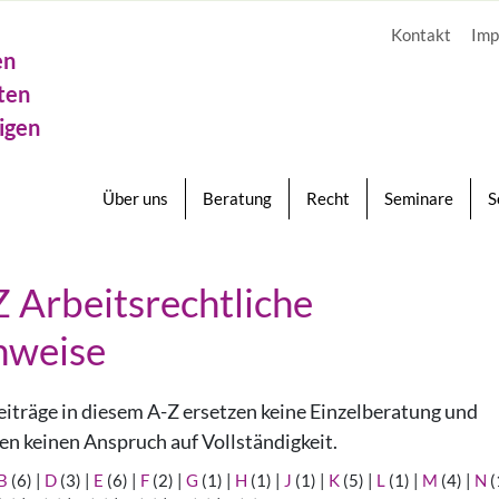
Kontakt
Imp
en
ten
igen
Über uns
Beratung
Recht
Seminare
S
Z Arbeitsrechtliche
nweise
eiträge in diesem A-Z ersetzen keine Einzelberatung und
en keinen Anspruch auf Vollständigkeit.
B
(6)
|
D
(3)
|
E
(6)
|
F
(2)
|
G
(1)
|
H
(1)
|
J
(1)
|
K
(5)
|
L
(1)
|
M
(4)
|
N
(