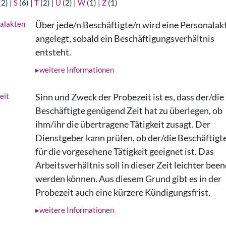
(2)
|
S
(6)
|
T
(2)
|
U
(2)
|
W
(1)
|
Z
(1)
alakten
Über jede/n Beschäftigte/n wird eine Personalak
angelegt, sobald ein Beschäftigungsverhältnis
entsteht.
weitere Informationen
eit
Sinn und Zweck der Probezeit ist es, dass der/die
Beschäftigte genügend Zeit hat zu überlegen, ob
ihm/ihr die übertragene Tätigkeit zusagt. Der
Dienstgeber kann prüfen, ob der/die Beschäftigt
für die vorgesehene Tätigkeit geeignet ist. Das
Arbeitsverhältnis soll in dieser Zeit leichter bee
werden können. Aus diesem Grund gibt es in der
Probezeit auch eine kürzere Kündigungsfrist.
weitere Informationen