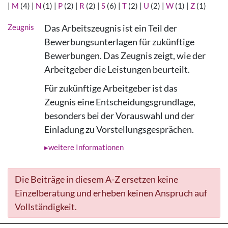
|
M
(4)
|
N
(1)
|
P
(2)
|
R
(2)
|
S
(6)
|
T
(2)
|
U
(2)
|
W
(1)
|
Z
(1)
Zeugnis
Das Arbeitszeugnis ist ein Teil der
Bewerbungsunterlagen für zukünftige
Bewerbungen. Das Zeugnis zeigt, wie der
Arbeitgeber die Leistungen beurteilt.
Für zukünftige Arbeitgeber ist das
Zeugnis eine Entscheidungsgrundlage,
besonders bei der Vorauswahl und der
Einladung zu Vorstellungsgesprächen.
weitere Informationen
Die Beiträge in diesem A-Z ersetzen keine
Einzelberatung und erheben keinen Anspruch auf
Vollständigkeit.