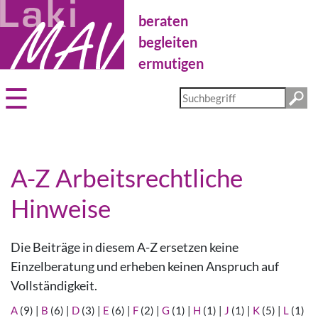
Direkt
beraten
zum
Inhalt
begleiten
ermutigen
Diese
Website
durchsuchen
A-Z Arbeitsrechtliche
Hinweise
Die Beiträge in diesem A-Z ersetzen keine
Einzelberatung und erheben keinen Anspruch auf
Vollständigkeit.
A
(9)
|
B
(6)
|
D
(3)
|
E
(6)
|
F
(2)
|
G
(1)
|
H
(1)
|
J
(1)
|
K
(5)
|
L
(1)