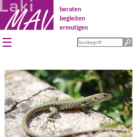
Direkt
beraten
zum
Inhalt
begleiten
ermutigen
Diese
Website
durchsuchen