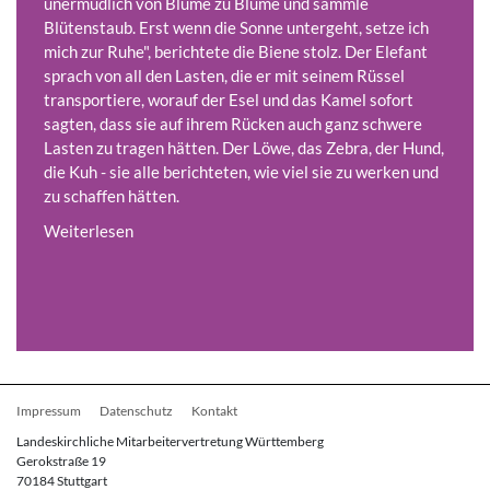
unermüdlich von Blume zu Blume und sammle
Blütenstaub. Erst wenn die Sonne untergeht, setze ich
mich zur Ruhe", berichtete die Biene stolz. Der Elefant
sprach von all den Lasten, die er mit seinem Rüssel
transportiere, worauf der Esel und das Kamel sofort
sagten, dass sie auf ihrem Rücken auch ganz schwere
Lasten zu tragen hätten. Der Löwe, das Zebra, der Hund,
die Kuh - sie alle berichteten, wie viel sie zu werken und
zu schaffen hätten.
Weiterlesen
Fußbereichsmenü
Impressum
Datenschutz
Kontakt
Landeskirchliche Mitarbeitervertretung Württemberg
Gerokstraße 19
70184 Stuttgart